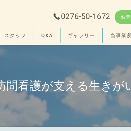
0276-50-1672
お問
スタッフ
Q&A
ギャラリー
当事業
障がい
支援
訪問看護が支える生きが
精神
小児
相談