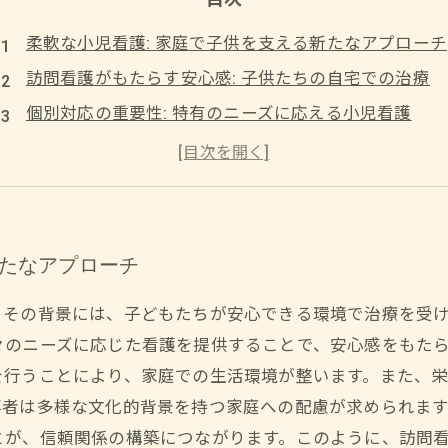
柔軟な小児看護: 家庭で子供を支える新たなアプローチ
訪問看護がもたらす安心感: 子供たちの自宅での治療
個別対応の重要性: 特有のニーズに応える小児看護
成功事例を通じて学ぶ: 柔軟な訪問看護の実践
多様な背景を持つ家族に寄り添う医療従事者の役割
柔軟な小児看護の提供: 家族とともに築く健康な未来
新たなアプローチ
。その背景には、子どもたちが安心できる環境で治療を受
々のニーズに応じた看護を提供することで、安心感をもた
を行うことにより、家庭での生活環境が整います。また、
事者は多様な文化的背景を持つ家庭への配慮が求められま
とが、信頼関係の構築につながります。このように、訪問