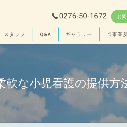
0276-50-1672
お問
スタッフ
Q&A
ギャラリー
当事業
障がい
支援
柔軟な小児看護の提供方
精神
小児
相談