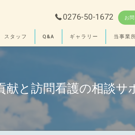
0276-50-1672
お問
スタッフ
Q&A
ギャラリー
当事業
障がい
支援
貢献と訪問看護の相談サ
精神
小児
相談