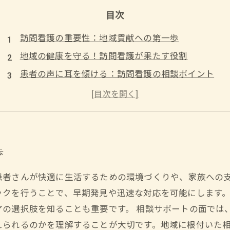
目次
訪問看護の重要性：地域貢献への第一歩
地域の健康を守る！訪問看護が果たす役割
患者の声に耳を傾ける：訪問看護の相談ポイント
安心のためのサポート：訪問看護サービスの利用法
地域貢献を実現する訪問看護の新たなアプローチ
訪問看護を通じた地域との絆：成功事例の紹介
地域社会に根ざした訪問看護：未来の展望と課題
歩
患者さんが快適に生活するための環境づくりや、家族への
ックを行うことで、早期発見や迅速な対応を可能にします
アの選択肢を知ることも重要です。 相談サポートの面では
えられるのかを理解することが大切です。地域に根付いた