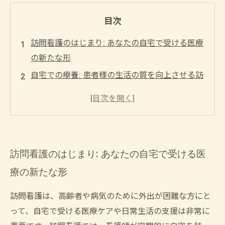
目次
訪問看護のはじまり: あなたの自宅で受ける医療
の新たな形
自宅での療養: 患者様の生活の質を向上させる訪
問看護の重要性
感謝の声: 利用者が語る訪問看護の実体験
心の支え: 訪問看護がもたらす精神的な安定感
訪問看護が与える安心と心の支えを再確認しよ
訪問看護のはじまり: あなたの自宅で受ける医
う
療の新たな形
訪問看護は、高齢者や病気のために外出が困難な方にと
って、自宅で受ける医療ケアや日常生活の支援は非常に