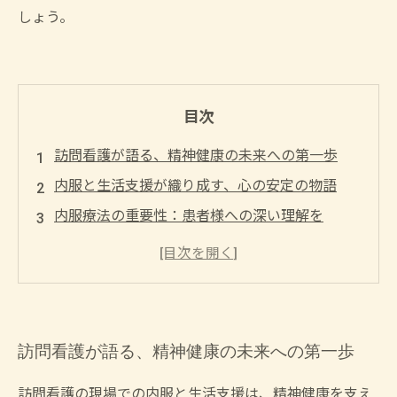
しょう。
目次
訪問看護が語る、精神健康の未来への第一歩
内服と生活支援が織り成す、心の安定の物語
内服療法の重要性：患者様への深い理解を
生活支援が与える力：心の健康を育む具体例
内服と生活支援の融合：精神健康を実現する道
のり
訪問看護の現場から見える成功事例と新たなア
訪問看護が語る、精神健康の未来への第一歩
プローチ
私たちが目指す未来：温かい支援で築く健康な
訪問看護の現場での内服と生活支援は、精神健康を支え